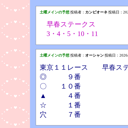
土曜メインの予想
投稿者：
カンピオーネ
投稿日：2026/
早春ステークス
3・4・5・10・11
土曜メインの予想
投稿者：
オーシャン
投稿日：2026/02
東京１１レース 早春ス
◎ ９番
〇 １０番
▲ ４番
☆ １番
穴 ７番