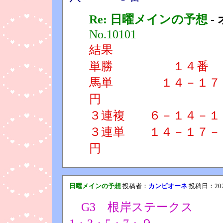
Re: 日曜メインの予想
-
No.10101
結果
単勝 １４
馬単 １４－１
円
３連複 ６－１４
３連単 １４－１７
円
日曜メインの予想
投稿者：
カンピオーネ
投稿日：2026/
G3 根岸ステークス