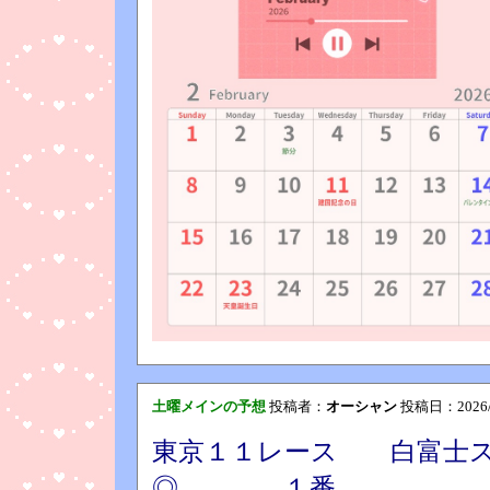
土曜メインの予想
投稿者：
オーシャン
投稿日：2026/01
東京１１レース 白富士
◎ １番