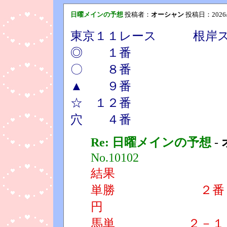
日曜メインの予想
投稿者：
オーシャン
投稿日：2026/02
東京１１レース 根岸ス
◎ １番
〇 ８番
▲ ９番
☆ １２番
穴 ４番
Re: 日曜メインの予想
-
No.10102
結果
単勝 ２
円
馬単 ２－１