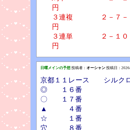
円
３連複 ２－７
円
３連単 ２－１０
円
日曜メインの予想
投稿者：
オーシャン
投稿日：2026/02
京都１１レース シルク
◎ １６番
〇 １７番
▲ ４番
☆ １番
穴 ８番