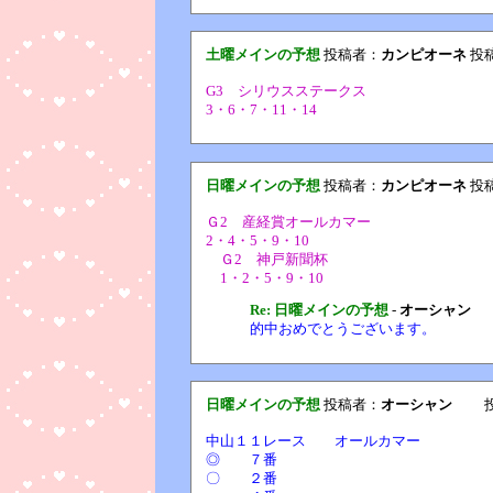
土曜メインの予想
投稿者：
カンピオーネ
投稿日
G3 シリウスステークス
3・6・7・11・14
日曜メインの予想
投稿者：
カンピオーネ
投稿日
Ｇ2 産経賞オールカマー
2・4・5・9・10
Ｇ2 神戸新聞杯
1・2・5・9・10
Re: 日曜メインの予想
-
オーシャ
的中おめでとうございます。
日曜メインの予想
投稿者：
オーシャン
投
中山１１レース オールカマー
◎ ７番
〇 ２番