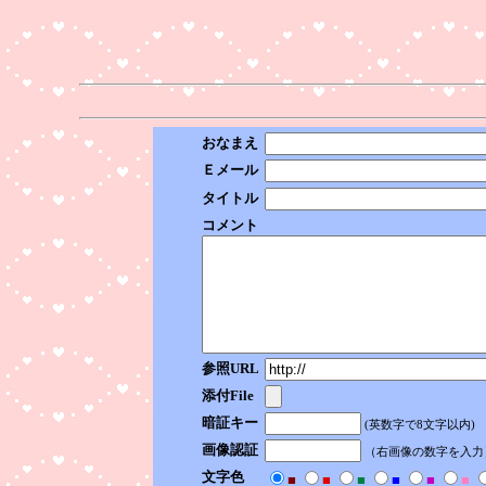
おなまえ
Ｅメール
タイトル
コメント
参照URL
添付File
暗証キー
(英数字で8文字以内)
画像認証
（右画像の数字を入
文字色
■
■
■
■
■
■