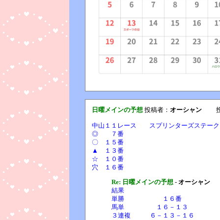
日曜メインの予想
投稿者：
オーシャン
投
中山１１レース スプリンターズステーク
◎ ７番
〇 １５番
▲ １３番
☆ １０番
穴 １６番
Re: 日曜メインの予想
-
オーシャ
結果
単勝 １６番 ５
馬単 １６－１３ １１
３連複 ６－１３－１６ １