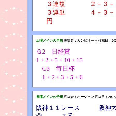
３連複 ２－
３連単 ４－３
円
土曜メインの予想
投稿者：
カンピオーネ
投稿日：2026/
Ｇ2 日経賞
1・2・5・10・15
G3 毎日杯
1・2・3・5・6
日曜メインの予想
投稿者：
オーシャン
投稿日：2026/03
阪神１１レース 阪神大