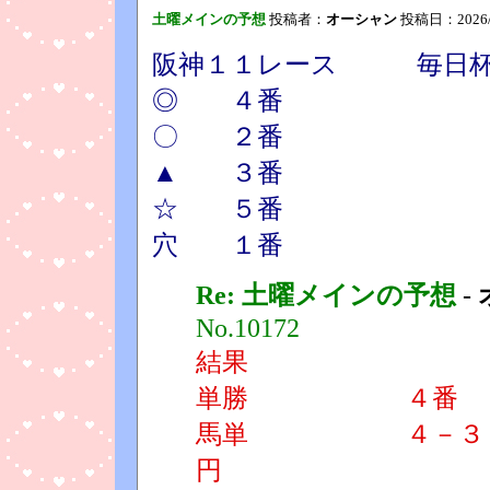
土曜メインの予想
投稿者：
オーシャン
投稿日：2026/03
阪神１１レース 毎日
◎ ４番
〇 ２番
▲ ３番
☆ ５番
穴 １番
Re: 土曜メインの予想
-
No.10172
結果
単勝 ４
馬単 ４－
円