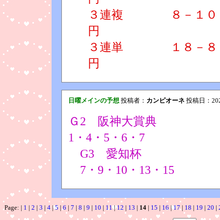
３連複 ８－１０
円
３連単 １８－８
円
日曜メインの予想
投稿者：
カンピオーネ
投稿日：2026/
Ｇ2 阪神大賞典
1・4・5・6・7
G3 愛知杯
7・9・10・13・15
Page: |
1
|
2
|
3
|
4
|
5
|
6
|
7
|
8
|
9
|
10
|
11
|
12
|
13
|
14
|
15
|
16
|
17
|
18
|
19
|
20
|