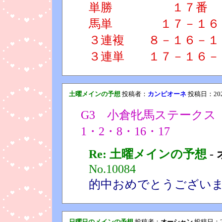
単勝 １７
馬単 １７－１
３連複 ８－１６
３連単 １７－１６
土曜メインの予想
投稿者：
カンピオーネ
投稿日：2026/
G3 小倉牝馬ステークス
1・2・8・16・17
Re: 土曜メインの予想
-
No.10084
的中おめでとうござい
日曜日のメインの予想
投稿者：
オーシャン
投稿日：202