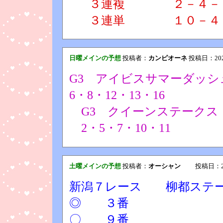
３連複 ２－４
３連単 １０－
日曜メインの予想
投稿者：
カンピオーネ
投稿日：2025/
G3 アイビスサマーダッシ
6・8・12・13・16
G3 クイーンステークス
2・5・7・10・11
土曜メインの予想
投稿者：
オーシャン
投稿日：2025
新潟７レース 柳都ステ
◎ ３番
〇 ９番