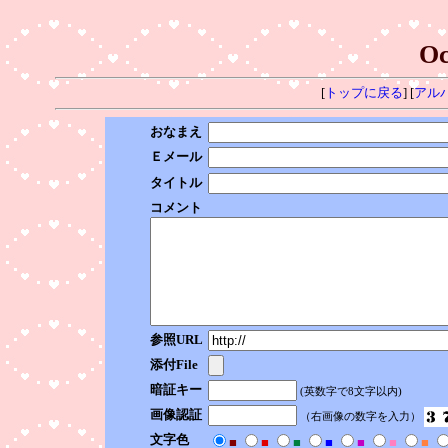
Oc
[
トップに戻る
] [
アル
おなまえ
Ｅメール
タイトル
コメント
参照URL
添付File
暗証キー
(英数字で8文字以内)
画像認証
（右画像の数字を入力）
文字色
■
■
■
■
■
■
■