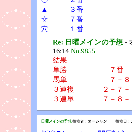
▲ ３番
☆ ７番
穴 １番
Re: 日曜メインの予想
-
16:14
No.9855
結果
単勝 ７
馬単 ７－８
３連複 ２－７
３連単 ７－８
日曜メインの予想
投稿者：
オーシャン
投稿日：202