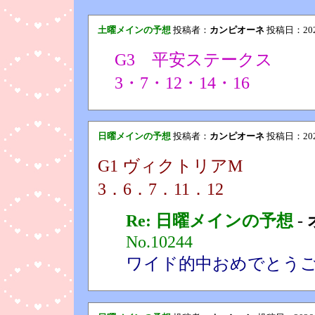
土曜メインの予想
投稿者：
カンピオーネ
投稿日：2026/
G3 平安ステークス
3・7・12・14・16
日曜メインの予想
投稿者：
カンピオーネ
投稿日：2026/
G1 ヴィクトリアM
3．6．7．11．12
Re: 日曜メインの予想
-
No.10244
ワイド的中おめでとう