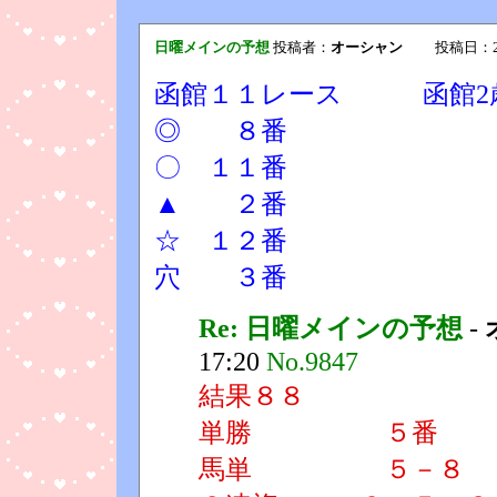
日曜メインの予想
投稿者：
オーシャン
投稿日：202
函館１１レース 函館2
◎ ８番
〇 １１番
▲ ２番
☆ １２番
穴 ３番
Re: 日曜メインの予想
-
17:20
No.9847
結果８８
単勝 ５番
馬単 ５－８