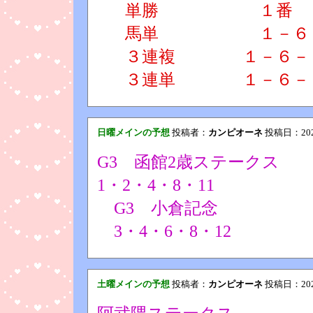
単勝 １番
馬単 １－６
３連複 １－６
３連単 １－６－
日曜メインの予想
投稿者：
カンピオーネ
投稿日：2025/
G3 函館2歳ステークス
1・2・4・8・11
G3 小倉記念
3・4・6・8・12
土曜メインの予想
投稿者：
カンピオーネ
投稿日：2025/