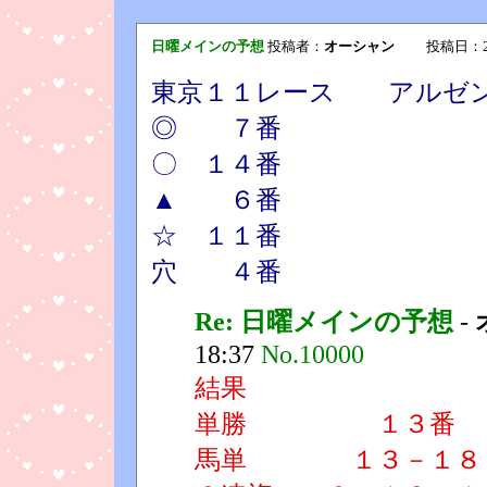
日曜メインの予想
投稿者：
オーシャン
投稿日：202
東京１１レース アルゼ
◎ ７番
〇 １４番
▲ ６番
☆ １１番
穴 ４番
Re: 日曜メインの予想
-
18:37
No.10000
結果
単勝 １３
馬単 １３－１