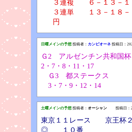
３連複 ６－１３
３連単 １３－１
円
日曜メインの予想
投稿者：
カンピオーネ
投稿日：2025/
Ｇ2 アルゼンチン共和国杯
2・7・8・11・17
Ｇ3 都ステークス
3・7・9・12・14
土曜メインの予想
投稿者：
オーシャン
投稿日：2025
東京１１レース 京王杯２
◎ １０番