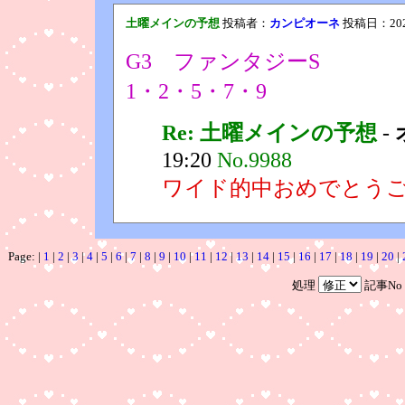
土曜メインの予想
投稿者：
カンピオーネ
投稿日：2025/
G3 ファンタジーS
1・2・5・7・9
Re: 土曜メインの予想
-
19:20
No.9988
ワイド的中おめでとう
Page: |
1
|
2
|
3
|
4
|
5
|
6
|
7
|
8
|
9
|
10
|
11
|
12
|
13
|
14
|
15
|
16
|
17
|
18
|
19
|
20
|
処理
記事No